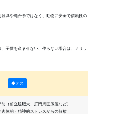
術器具や縫合糸ではなく、動物に安全で信頼性の
は、子供を産ませない、作らない場合は、メリッ
◆オス
予防（前立腺肥大、肛門周囲腺腫など）
い肉体的・精神的ストレスからの解放