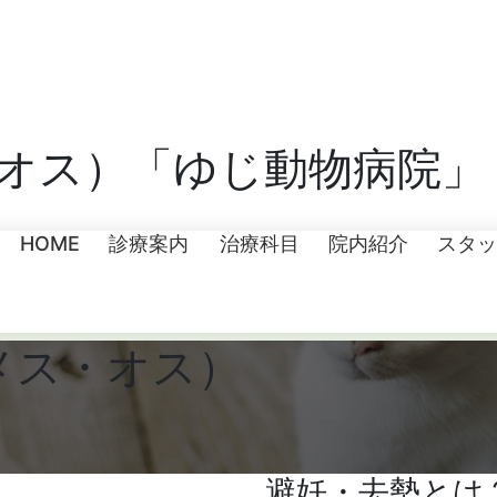
オス）「ゆじ動物病院」
HOME
診療案内
治療科目
院内紹介
スタッ
Kansha Animal Center
メス・オス）
避妊・去勢とは