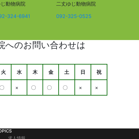
ゆじ動物病院
二丈ゆじ動物病院
92-324-6941
092-325-0525
院へのお問い合わせは
火
水
木
金
土
日
祝
〇
×
〇
〇
〇
×
×
OPICS
求人情報